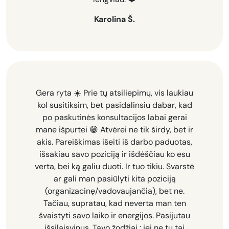
Karolina Š.
Gera ryta ☀️
Prie tų atsiliepimų, vis laukiau
kol susitiksim, bet pasidalinsiu dabar, kad
po paskutinės konsultacijos labai gerai
mane išpurtei 😁 Atvėrei ne tik širdy, bet ir
akis. Pareiškimas išeiti iš darbo paduotas,
išsakiau savo poziciją ir išdėščiau ko esu
verta, bei ką galiu duoti. Ir tuo tikiu. Svarstė
ar gali man pasiūlyti kita poziciją
(organizacinę/vadovaujančia), bet ne.
Tačiau, supratau, kad neverta man ten
švaistyti savo laiko ir energijos. Pasijutau
išsilaisvinus. Tavo žodžiai : jei ne tu tai