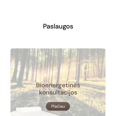
Paslaugos
Bioenergetinės
konsultacijos
Plačiau