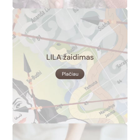
LILA žaidimas
Plačiau