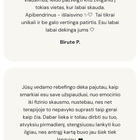
tokias vietas, kur labai skauda.
Apibendrinus - išlaisvino ✨🤍
Tai tikrai
unikali ir be galo vertinga patirtis. Esu labai
labai dekinga jums 🤍
Birute P.
Jūsų vedamo rebefingo dėka pajutau, kaip
smarkiai esu save užspaudusi, nuo emocinio
iki fizinio skausmo, nustebau, nes net
terapijoje to nepavyko suprasti taip gerai
kaip čia. Dabar lieka ir toliau dirbti su tuo,
atvyksiu pirmadienį, stengsiuosu lankyti kuo
ilgiau, nes antrąjį kartą buvo jau šiek tiek
lengviau. ❤️