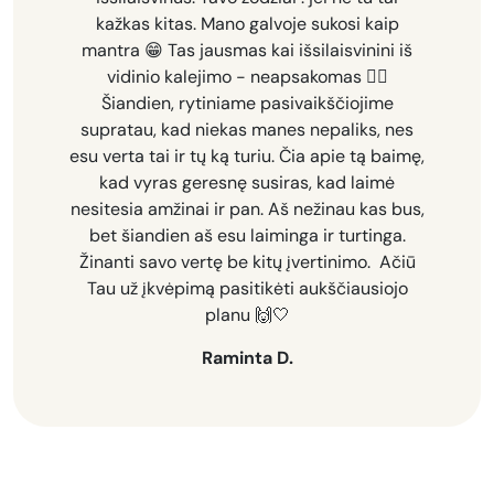
kažkas kitas. Mano galvoje sukosi kaip
mantra 😁 Tas jausmas kai išsilaisvinini iš
vidinio kalejimo - neapsakomas 🧚‍♀️
Šiandien, rytiniame pasivaikščiojime
supratau, kad niekas manes nepaliks, nes
esu verta tai ir tų ką turiu. Čia apie tą baimę,
kad vyras geresnę susiras, kad laimė
nesitesia amžinai ir pan. Aš nežinau kas bus,
bet šiandien aš esu laiminga ir turtinga.
Žinanti savo vertę be kitų įvertinimo.
Ačiū
Tau už įkvėpimą pasitikėti aukščiausiojo
planu 🙌🤍
Raminta D.
Rodyti daugiau