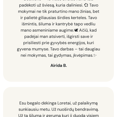
padėkoti už šviesą, kuria daliniesi. 💞 Tavo
mokymai ne tik praturtino mano žinias, bet
ir palietė giliausias širdies kerteles. Tavo
išmintis, šiluma ir kantrybė tapo vedliu
mano asmeniniame augime.🕊
Ačiū, kad
padėjai man atsiverti, išgirsti save ir
prisiliesti prie gyvybės energijos, kuri
gyvena mumyse. Tavo darbas – tai daugiau
nei mokymas, tai gydymas, įkvėpimas.✨️
Airida B.
Esu begalo dėkinga Loretai, už palaikymą
sunkiausiu metu. Už nuoširdų bendravimą.
Už tą šilumą ir gerumą kurį ji duoda visiem