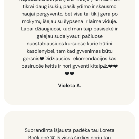
tikrai daug išūkių, pasiklydimo ir skausmo
naujai pergyvento, bet visa tai tik į gera po
mokymų išėjau su šypsena ir laime viduje.
Labai džiaugiuosi, kad man taip pasisekė ir
galėjau sudalyvauti pačiuose
nuostabiausiuos kursuose kurie būtini
kasdienybei, tam kad gyvenimas būtu
gersnis❤️Didžiausios rekomendacijos kas
pasiruoše keitis ir nori gyventi kitaip🙏❤️❤️
❤️❤️
Violeta A.
Subrandinta išjausta padėka tau Loreta
Bočkienė 🫶
Iš visos širdies noriu tau