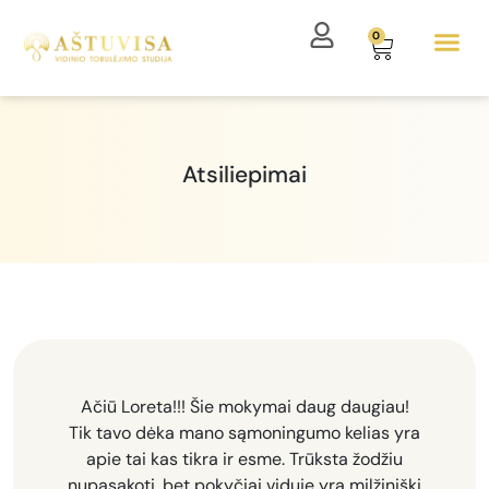
0
Atsiliepimai
Ačiū Loreta!!! Šie mokymai daug daugiau!
Tik tavo dėka mano sąmoningumo kelias yra
apie tai kas tikra ir esme. Trūksta žodžiu
nupasakoti, bet pokyčiai viduje yra milžiniški