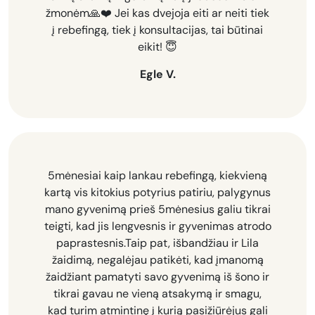
žmonėm🙏❤️ Jei kas dvejoja eiti ar neiti tiek
į rebefingą, tiek į konsultacijas, tai būtinai
eikit! 😇
Egle V.
5mėnesiai kaip lankau rebefingą, kiekvieną
kartą vis kitokius potyrius patiriu, palygynus
mano gyvenimą prieš 5mėnesius galiu tikrai
teigti, kad jis lengvesnis ir gyvenimas atrodo
paprastesnis.Taip pat, išbandžiau ir Lila
žaidimą, negalėjau patikėti, kad įmanomą
žaidžiant pamatyti savo gyvenimą iš šono ir
tikrai gavau ne vieną atsakymą ir smagu,
kad turim atmintinę į kurią pasižiūrėjus gali