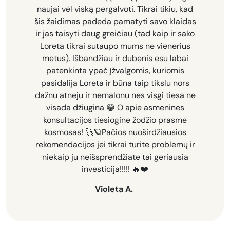
naujai vėl viską pergalvoti. Tikrai tikiu, kad
šis žaidimas padeda pamatyti savo klaidas
ir jas taisyti daug greičiau (tad kaip ir sako
Loreta tikrai sutaupo mums ne vienerius
metus). Išbandžiau ir dubenis esu labai
patenkinta ypač įžvalgomis, kuriomis
pasidalija Loreta ir būna taip tikslu nors
dažnu atneju ir nemalonu nes visgi tiesa ne
visada džiugina 😁 O apie asmenines
konsultacijos tiesiogine žodžio prasme
kosmosas! 🚀🪐Pačios nuoširdžiausios
rekomendacijos jei tikrai turite problemų ir
niekaip ju neišsprendžiate tai geriausia
investicija!!!!! 🔥❤️
Violeta A.