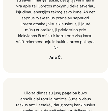
su savimi manęs laukia, bet gi gyvenimas ir
yra apie tai. Loretos mokymų dėka atvėriau,
išjudinau energijos tėkmę savo kūne. Aš net
sapnus ryškesnius pradėjau sapnuoti.
Loreta atsakė į visus klausimus, ji jautė
mūsų nuotaikas, ji prisiderino prie
kiekvienos iš mūsų ir kartu prie visų kartu.
Ačiū, rekomenduoju ir laukiu antros pakopos
🙂
Ana Č.
Lilo žaidimas su jūsų pagalba buvo
absoliučiai tobula patirtis. Sudėjo visus
taškus ant i, atsakė į daug metų kankinusius
klausimus, leido pažvelgti kitu žvilgsniu į