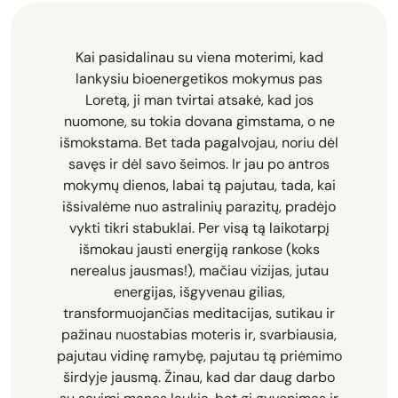
Kai pasidalinau su viena moterimi, kad
lankysiu bioenergetikos mokymus pas
Loretą, ji man tvirtai atsakė, kad jos
nuomone, su tokia dovana gimstama, o ne
išmokstama. Bet tada pagalvojau, noriu dėl
savęs ir dėl savo šeimos. Ir jau po antros
mokymų dienos, labai tą pajutau, tada, kai
išsivalėme nuo astralinių parazitų, pradėjo
vykti tikri stabuklai. Per visą tą laikotarpį
išmokau jausti energiją rankose (koks
nerealus jausmas!), mačiau vizijas, jutau
energijas, išgyvenau gilias,
transformuojančias meditacijas, sutikau ir
pažinau nuostabias moteris ir, svarbiausia,
pajutau vidinę ramybę, pajutau tą priėmimo
širdyje jausmą. Žinau, kad dar daug darbo