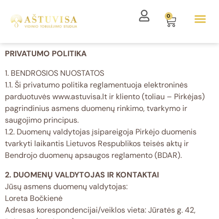
0
PRIVATUMO POLITIKA
1. BENDROSIOS NUOSTATOS
1.1. Ši privatumo politika reglamentuoja elektroninės
parduotuvės www.astuvisa.lt ir kliento (toliau – Pirkėjas)
pagrindinius asmens duomenų rinkimo, tvarkymo ir
saugojimo principus.
1.2. Duomenų valdytojas įsipareigoja Pirkėjo duomenis
tvarkyti laikantis Lietuvos Respublikos teisės aktų ir
Bendrojo duomenų apsaugos reglamento (BDAR).
2. DUOMENŲ VALDYTOJAS IR KONTAKTAI
Jūsų asmens duomenų valdytojas:
Loreta Bočkienė
Adresas korespondencijai/veiklos vieta: Jūratės g. 42,