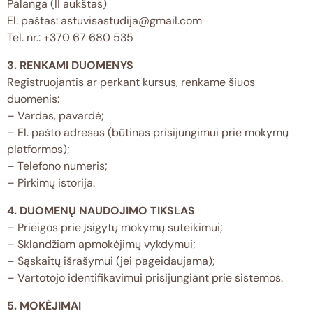
Palanga (II aukštas)
El. paštas: astuvisastudija@gmail.com
Tel. nr.: +370 67 680 535
3. RENKAMI DUOMENYS
Registruojantis ar perkant kursus, renkame šiuos
duomenis:
– Vardas, pavardė;
– El. pašto adresas (būtinas prisijungimui prie mokymų
platformos);
– Telefono numeris;
– Pirkimų istorija.
4. DUOMENŲ NAUDOJIMO TIKSLAS
– Prieigos prie įsigytų mokymų suteikimui;
– Sklandžiam apmokėjimų vykdymui;
– Sąskaitų išrašymui (jei pageidaujama);
– Vartotojo identifikavimui prisijungiant prie sistemos.
5. MOKĖJIMAI