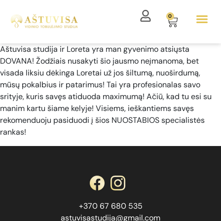
0
Aštuvisa studija ir Loreta yra man gyvenimo atsiųsta
DOVANA!
Žodžiais nusakyti šio jausmo neįmanoma, bet
visada liksiu dėkinga Loretai už jos šiltumą, nuoširdumą,
mūsų pokalbius ir patarimus! Tai yra profesionalas savo
srityje, kuris savęs atiduoda maximumą! Ačiū, kad tu esi su
manim kartu šiame kelyje! Visiems, ieškantiems savęs
rekomenduoju pasiduodi į šios NUOSTABIOS specialistės
rankas!
+370 67 680 535
astuvisastudija@gmail.com