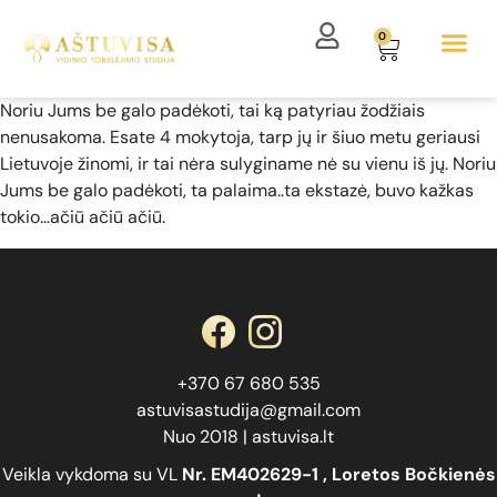
0
Noriu Jums be galo padėkoti, tai ką patyriau žodžiais
nenusakoma. Esate 4 mokytoja, tarp jų ir šiuo metu geriausi
Lietuvoje žinomi, ir tai nėra sulyginame nė su vienu iš jų. Noriu
Jums be galo padėkoti, ta palaima..ta ekstazė, buvo kažkas
tokio…ačiū ačiū ačiū.
+370 67 680 535
astuvisastudija@gmail.com
Nuo 2018 | astuvisa.lt
Veikla vykdoma su VL
Nr.
EM402629-1
, Loretos Bočkienės